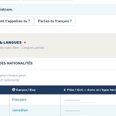
Vietnam.
t t'appelles-tu ?
Parles-tu français ?
S & LANGUES
♥
tés masc./fém. · Langues parlées
DES NATIONALITÉS
n pour chaque pays.
h nationality.
🧒 Garçon / Boy
👧 Fille / Girl — écris ici / type her
français
canadien