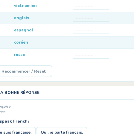
vietnamien
anglais
espagnol
coréen
russe
 Recommencer / Reset
 LA BONNE RÉPONSE
nçaise.
nce.
 speak French?
e suis française.
Oui, je parle français.