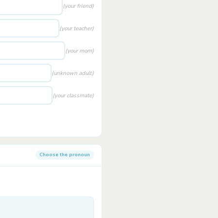
(your friend)
(your teacher)
(your mom)
(unknown adult)
(your classmate)
Choose the pronoun