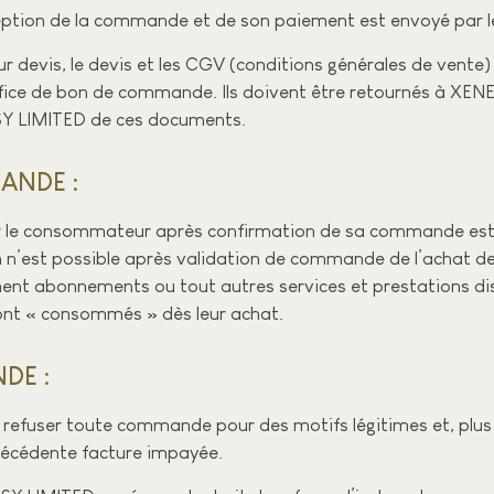
eption de la commande et de son paiement est envoyé par le
ur devis, le devis et les CGV (conditions générales de vente)
ffice de bon de commande. Ils doivent être retournés à XENE
SY LIMITED de ces documents.
NDE :​
le consommateur après confirmation de sa commande est s
’est possible après validation de commande de l’achat de c
nt abonnements ou tout autres services et prestations disp
sont « consommés » dès leur achat.
E :​
refuser toute commande pour des motifs légitimes et, plus par
précédente facture impayée.