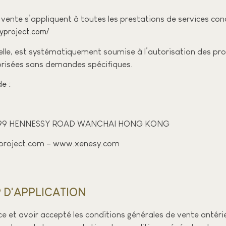
vente s’appliquent à toutes les prestations de services concl
yproject.com/
elle, est systématiquement soumise à l’autorisation des propr
torisées sans demandes spécifiques.
e :
DING 99 HENNESSY ROAD WANCHAI HONG KONG
syproject.com – www.xenesy.com
P D'APPLICATION
nce et avoir accepté les conditions générales de vente antér