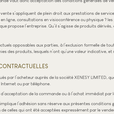
nde vaut donc acceptation des conditions générales de ve
vente s’appliquent de plein droit aux prestations de service
en ligne, consultations en visioconférence ou physique ? les 
e propose l’entreprise. Qu’il s’agisse de produits dérivés, 
ctuels opposables aux parties, à l’exclusion formelle de tou
s des produits, lesquels n’ont qu’une valeur indicative, et 
RÉCONTRACTUELLES
és par l’acheteur auprès de la société XENESY LIMITED, que 
 Internet ou par téléphone.
e d’acceptation de la commande ou à l’achat immédiat par l
lique l’adhésion sans réserve aux présentes conditions gé
n de celles qui ont été acceptées expressément par le vende