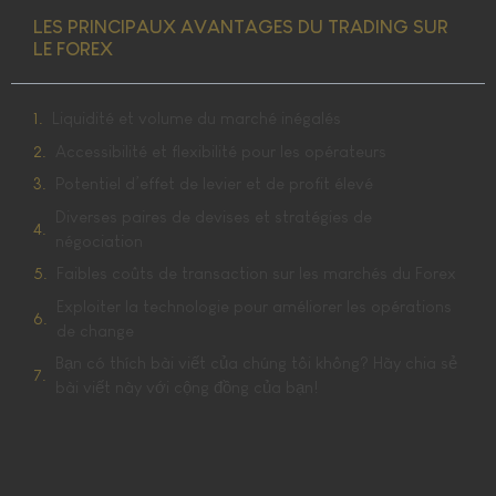
LES PRINCIPAUX AVANTAGES DU TRADING SUR
LE FOREX
Liquidité et volume du marché inégalés
Accessibilité et flexibilité pour les opérateurs
Potentiel d’effet de levier et de profit élevé
Diverses paires de devises et stratégies de
négociation
Faibles coûts de transaction sur les marchés du Forex
Exploiter la technologie pour améliorer les opérations
de change
Bạn có thích bài viết của chúng tôi không? Hãy chia sẻ
bài viết này với cộng đồng của bạn!