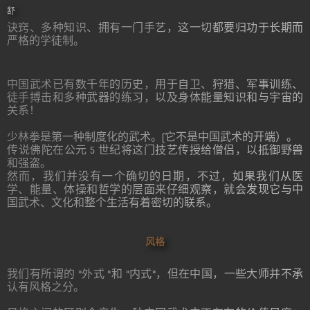
舒
诀窍、多种知识、拥有一门手艺，这一切都要归功于长期而
严格的学徒制。
中国武术已有数千年的历史，用于自卫、狩猎、军事训练、
徒手搏击和多种武器的练习，以及身体能量知识和与宇宙的
关系！
少林拳是第一种制度化的武术。(它不是中国武术的开端）。
传说佛陀在公元 5 世纪将这门技艺传授给僧侣，以抵御野兽
和强盗。
然而，我们并没有一个确切的日期，不过，如果我们从医
学、能量、体操和哲学的层面来仔细观察，就会发现它与中
国武术、文化和整个生活有着密切的联系。
风格
我们有所谓的 "外式 "和 "内式"，但在中国，一些大师并不承
认有风格之分。