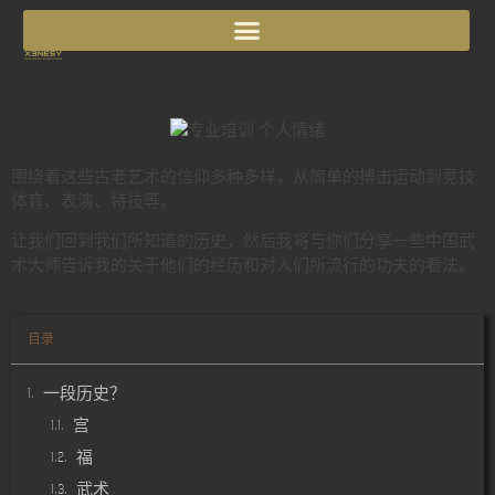
围绕着这些古老艺术的信仰多种多样，从简单的搏击运动到竞技
体育、表演、特技等。
让我们回到我们所知道的历史，然后我将与你们分享一些中国武
术大师告诉我的关于他们的经历和对人们所流行的功夫的看法。
目录
一段历史？
宫
福
武术