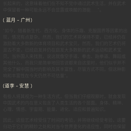
长起来的，这意味着他们在不知不觉中通过武术生活，并在武术
中保留着一种可能永远不会显露或唤醒的潜能......"。
( 蓝月 - 广州)
"如今，随着新生代、西方化、身体的乐趣、克服国界等因素的出
现，情况有点复杂。然而，我们的艺术将保持不变，已经并仍在
激励着大多数新的体育项目和武术宝贝。然而，我们的艺术仍将
亘古不变，已经启发并仍在启发大多数新的武术运动和武术宝
贝。当外国人来找我，说这就像空手道、拳击、跆拳道、舞蹈或
其他什么，而我只是简单地回答说都来自这里时，他们似乎并不
完全了解中国当时的影响及其丰富性，尽管方式不同，但这种影
响和丰富性在今天仍然不可估量"。
(道李 - 安慧 )
有些人将其视为一种生活方式，但当我们仔细观察时，就会发现
中国武术的内在意义包含了人类生活的各个层面。身体、精神、
心理、情感、宇宙观、能量、进化、适应和普遍知识。
因此，这些艺术经受住了时间的考验，并将继续经受考验，这要
归功于它们的精妙之处和对当今世界变化的适应性，同时也保留