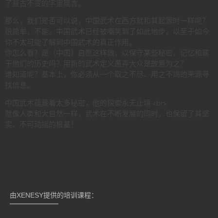
了亘古不变的宇宙箴言。
那么，我们是否可以说，中国武术在西方就和其起源时一样呢？
很简单，不能。中国武术已经被嘲笑到了如此地步，以至于如今
你不太可能了解到中国武术的真正作用。
你怎么看？是（中国）自愿这样做，以保守某些秘密、记忆和属
于他们的历史吗？用新的武术定义愚弄大众是故意为之？
谁知道呢？基本上，你必须从一个取之不尽、用之不竭的来源寻
找信息。
中国武术蕴藏着太多秘密，他的探索永无止境 <br>
就像人类和大自然一样，武术在不断发展的同时，也保留了其坚
实、不可动摇的根基！
由XENESY提供的培训课程：