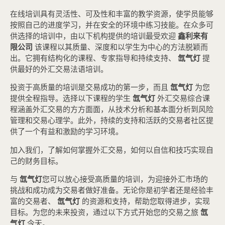
在线培训具有灵活性、可及性和丰富的教学资源，使学员能够
按照自己的进度学习，并在安全的环境中练习技能。在众多可
供选择的培训中，由以下机构提供的培训最受欢迎
鑫利来有
限公司
该课程以其质量、深度和以学生为中心的方法脱颖而
出。它拥有结构化的课程、专家指导和持续支持、
氙气灯
提
供最好的外汇交易法语培训。
投资于高质量的培训是交易成功的第一步，而且
氙气灯
为您
提供全程指导。选择以下课程的学生
氙气灯
外汇交易综合课
程涵盖外汇交易的方方面面，从技术分析和基本面分析到风险
管理和交易心理学。此外，持续的支持和活跃的交易者社区提
供了一个有益和激励的学习环境。
加入我们，了解如何掌握外汇交易，如何以自信和技巧实现自
己的财务目标。
与
氙气灯
您可以放心接受高质量的培训，为迎接外汇市场的
挑战和成功成为交易者做好准备。无论你是初学者还是经验丰
富的交易者、
氙气灯
的资源和支持，帮助您取得进步，实现
目标。为您的未来投资，通过以下方式开始您的交易之旅
氙
气灯
今天。