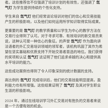
者。这些推荐信不仅强调了培训计划的有效性，还强调了
氙
气灯
为学生提供持续的个性化支持。
学生来自
氙气灯
他们经常谈论培训对他们的信心和交易技能
产生的积极影响，以及他们如何运用所学知识取得实际成果。
更重要的是
氙气灯
的教学质量和以学生为中心的教学方法在
交易行业得到了认可。对于寻求可靠、有效培训的新交易员来
说，这种认可是一种信心的象征。的声誉
氙气灯
作为面向讲
法语者的外汇交易培训领域的领军者，该机构巩固了其作为希
望在坚实基础和优质支持下开始交易者首选的地位。我们获得
的奖项和认证
氙气灯
这证明了他们追求卓越的决心和提供高
水平培训的能力。
这些成功案例也得到了令人印象深刻的统计数据的支持。
高比例的
氙气灯
完成培训后，他们的交易技能明显提高，盈
利能力也有所增强。这些结果证明了
氙气灯
及其对学生职业
生涯的积极影响。
2024 年，通过在线培训学习外汇交易对有抱负的交易者来说
是一个方便有效的机会。