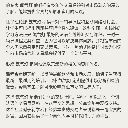
的专家
氙气灯
他们拥有多年的交易经验和对市场动态的深入
了解，能够提供宝贵的见解和实用的建议。
除了理论课
氙气灯
提供一对一辅导课程和互动网络研讨会，
让学生可以提出问题并获得个性化建议。这种全面、实践性的
学习方法正是
氙气灯
最好的法语在线外汇交易课程。一对一
辅导课程尤其有益，因为它可以解决具体问题，并根据学员的
个人需求量身定制交易策略。同时，互动式网络研讨会为讨论
当前市场趋势和交易机会提供了一个动态平台。
形成
氙气灯
该网站还以其最新的相关内容而闻名。
课程会定期更新，以反映最新趋势和市场发展，确保学生获得
最新、最适用的培训。此外
氙气灯
定期提供市场分析和经济
报告，帮助学生了解可能影响外汇市场的世界大事。
选择
氙气灯
是他们建立的交易社区。学生们可以进入一个讲
法语的交易员网络，在这里交流思想、分享策略并获得支持。
这个社区对于初学者和经验丰富的交易者来说都是一笔宝贵的
财富，因为它提供了一个向他人学习和保持动力的平台。