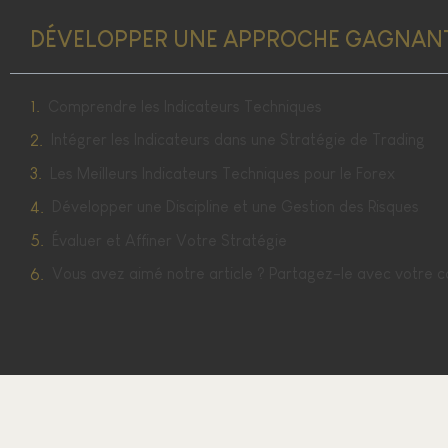
DÉVELOPPER UNE APPROCHE GAGNANTE
Comprendre les Indicateurs Techniques
Intégrer les Indicateurs dans une Stratégie de Trading
Les Meilleurs Indicateurs Techniques pour le Forex
Développer une Discipline et une Gestion des Risques
Évaluer et Affiner Votre Stratégie
Vous avez aimé notre article ? Partagez-le avec votre