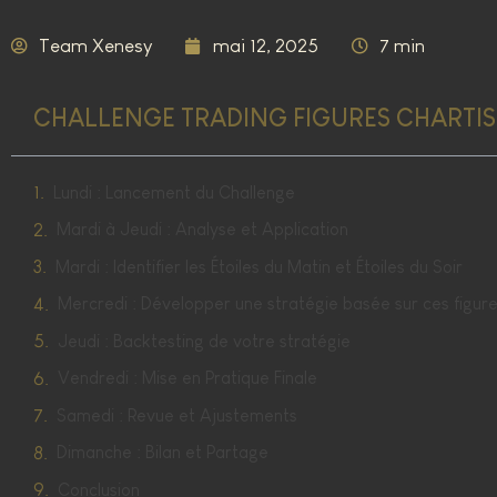
Team Xenesy
mai 12, 2025
7 min
CHALLENGE TRADING FIGURES CHARTISTE
Lundi : Lancement du Challenge
Mardi à Jeudi : Analyse et Application
Mardi : Identifier les Étoiles du Matin et Étoiles du Soir
Mercredi : Développer une stratégie basée sur ces figur
Jeudi : Backtesting de votre stratégie
Vendredi : Mise en Pratique Finale
Samedi : Revue et Ajustements
Dimanche : Bilan et Partage
Conclusion