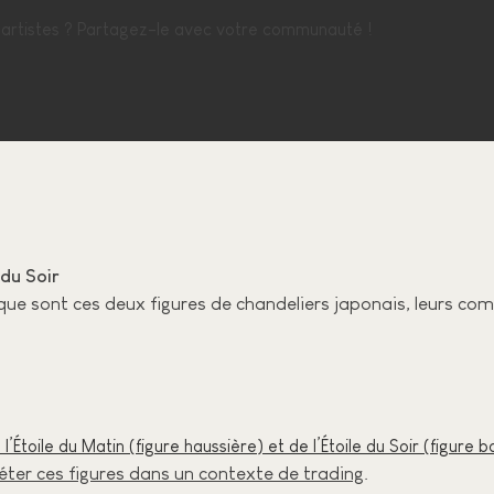
hartistes ? Partagez-le avec votre communauté !
 du Soir
que sont ces deux figures de chandeliers japonais, leurs comp
 l’Étoile du Matin (figure haussière) et de l’Étoile du Soir (figure b
éter ces figures dans un contexte de trading
.