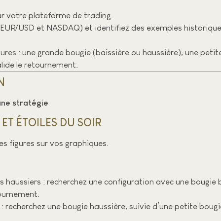
ur votre plateforme de trading.
, EUR/USD et NASDAQ) et identifiez des exemples historiques
res : une grande bougie (baissière ou haussière), une petit
alide le retournement.
N
une stratégie
 ET ÉTOILES DU SOIR
es figures sur vos graphiques.
s haussiers : recherchez une configuration avec une bougie b
tournement.
rs : recherchez une bougie haussière, suivie d’une petite boug